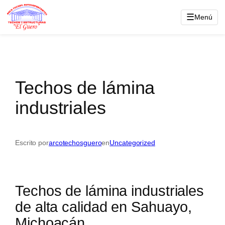
Saltar
☰
Menú
al
contenido
Techos de lámina
industriales
Escrito por
arcotechosguero
en
Uncategorized
Techos de lámina industriales
de alta calidad en Sahuayo,
Michoacán.