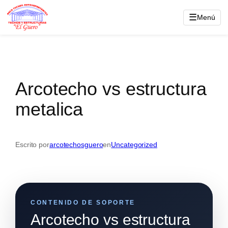
Saltar
☰
Menú
al
contenido
Arcotecho vs estructura
metalica
Escrito por
arcotechosguero
en
Uncategorized
CONTENIDO DE SOPORTE
Arcotecho vs estructura