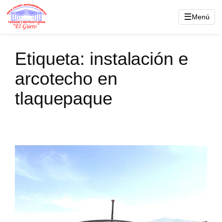
Saltar
☰
Menú
al
contenido
Etiqueta:
instalación e
arcotecho en
tlaquepaque