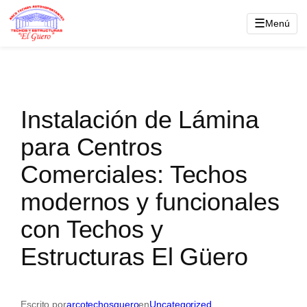
Saltar
☰
Menú
al
contenido
Instalación de Lámina
para Centros
Comerciales: Techos
modernos y funcionales
con Techos y
Estructuras El Güero
Escrito por
arcotechosguero
en
Uncategorized