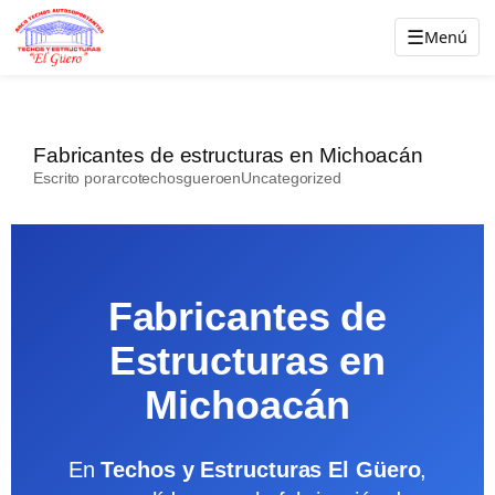
Saltar
☰
Menú
al
contenido
Fabricantes de estructuras en Michoacán
Escrito por
arcotechosguero
en
Uncategorized
Fabricantes de
Estructuras en
Michoacán
En
Techos y Estructuras El Güero
,