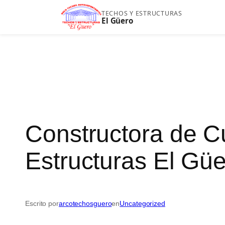
Saltar
TECHOS Y ESTRUCTURAS
El Güero
al
contenido
Constructora de C
Estructuras El Güe
Escrito por
arcotechosguero
en
Uncategorized