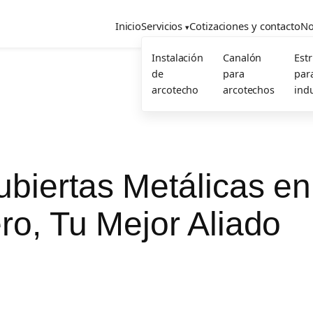
Inicio
Servicios
Cotizaciones y contacto
No
Instalación
Canalón
Est
de
para
par
arcotecho
arcotechos
indu
ubiertas Metálicas en
ro, Tu Mejor Aliado