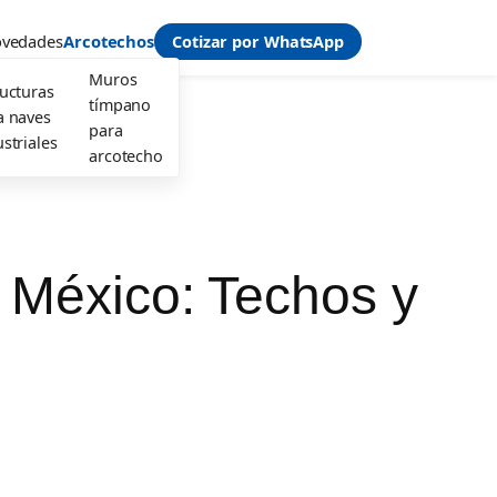
vedades
Arcotechos
Cotizar por WhatsApp
Muros
ructuras
tímpano
a naves
para
striales
arcotecho
 México: Techos y