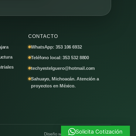
CONTACTO
jara
WhatsApp: 353 106 6932
uctura
Teléfono local: 353 532 8800
triales
techyestelguero@hotmail.com
Sahuayo, Michoacán. Atención a
proyectos en México.
Solicita Cotización
Diseño web y SEO por
Publivende