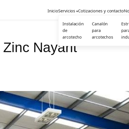
Inicio
Servicios
Cotizaciones y contacto
No
Instalación
Canalón
Est
de
para
par
arcotecho
arcotechos
indu
 Zinc Nayarit