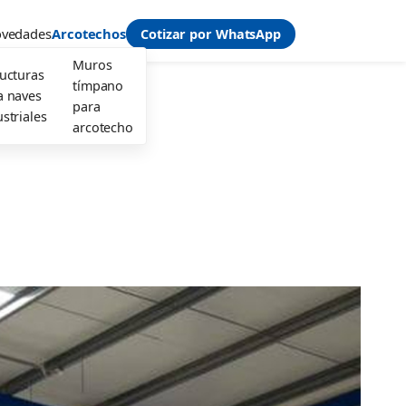
vedades
Arcotechos
Cotizar por WhatsApp
Muros
ructuras
tímpano
a naves
para
striales
arcotecho