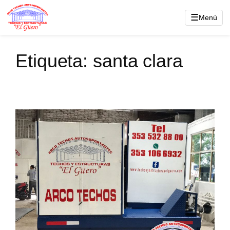
Saltar
☰
Menú
al
contenido
Etiqueta:
santa clara