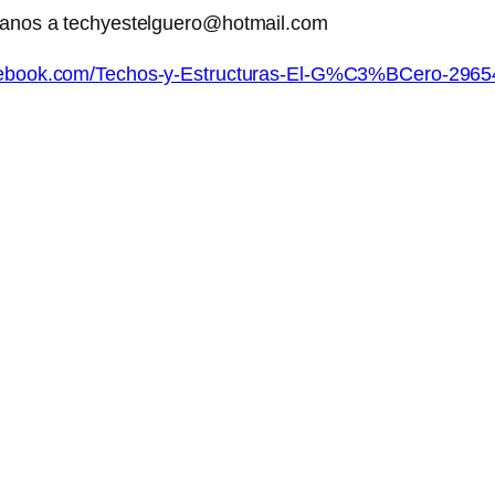
planos a techyestelguero@hotmail.com
acebook.com/Techos-y-Estructuras-El-G%C3%BCero-296