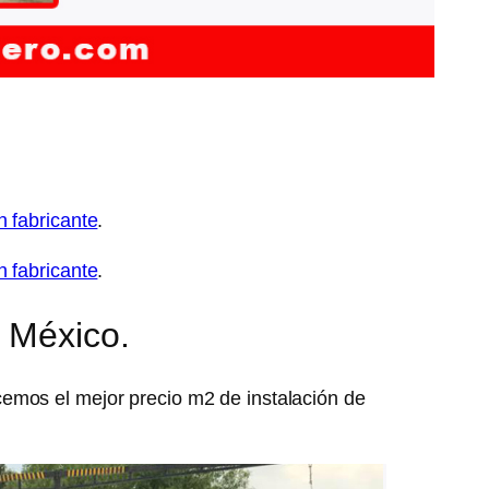
n fabricante
.
n fabricante
.
n México.
emos el mejor precio m2 de instalación de