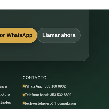
por WhatsApp
Llamar ahora
CONTACTO
jara
WhatsApp: 353 106 6932
uctura
Teléfono local: 353 532 8800
triales
techyestelguero@hotmail.com