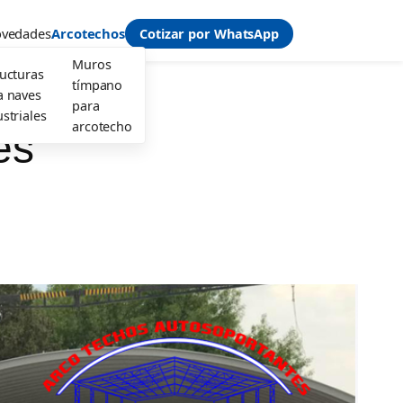
vedades
Arcotechos
Cotizar por WhatsApp
Muros
ructuras
tímpano
a naves
para
striales
arcotecho
es