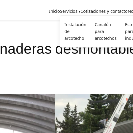
Inicio
Servicios
Cotizaciones y contacto
No
Instalación
Canalón
Est
de
para
par
arcotecho
arcotechos
indu
naderas desmontabl