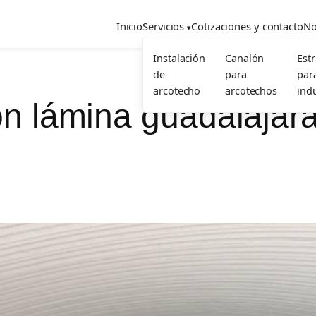
Inicio
Servicios
Cotizaciones y contacto
No
Instalación
Canalón
Est
de
para
par
arcotecho
arcotechos
indu
ón lámina guadalajar