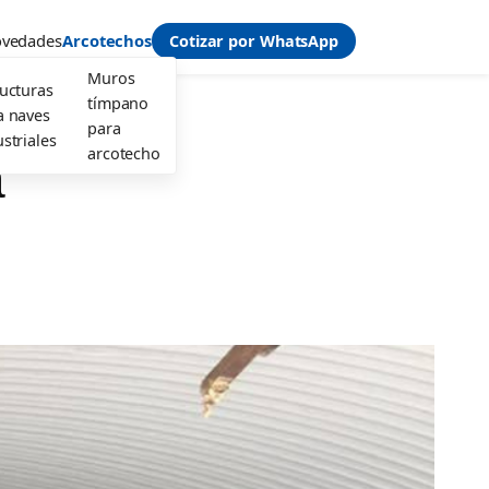
vedades
Arcotechos
Cotizar por WhatsApp
Muros
ructuras
tímpano
a naves
para
striales
arcotecho
a