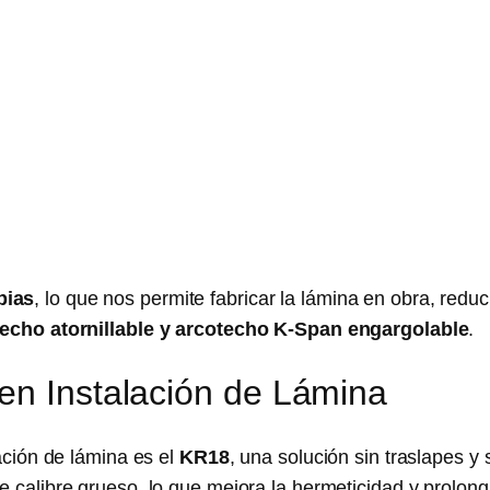
pias
, lo que nos permite fabricar la lámina en obra, redu
echo atornillable y arcotecho K-Span engargolable
.
en Instalación de Lámina
ación de lámina es el
KR18
, una solución sin traslapes y 
 calibre grueso, lo que mejora la hermeticidad y prolonga 