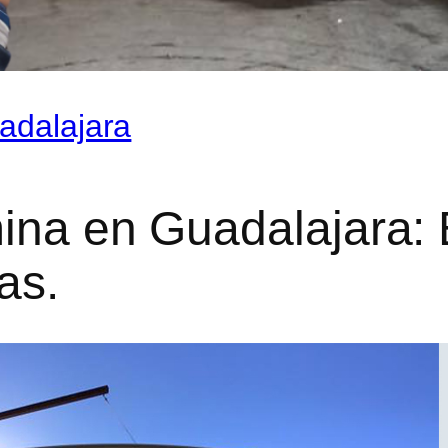
adalajara
mina en Guadalajara:
as.