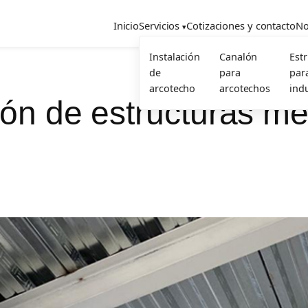
Inicio
Servicios
Cotizaciones y contacto
No
Instalación
Canalón
Est
de
para
par
arcotecho
arcotechos
indu
ión de estructuras m