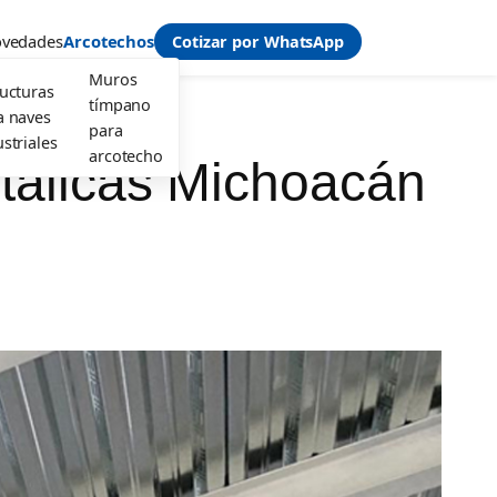
vedades
Arcotechos
Cotizar por WhatsApp
Muros
ructuras
tímpano
a naves
para
striales
arcotecho
etálicas Michoacán