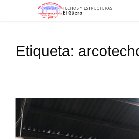
Saltar
TECHOS Y ESTRUCTURAS
El Güero
al
contenido
Etiqueta:
arcotech