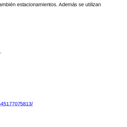
 también estacionamientos. Además se utilizan
.
545177075813/