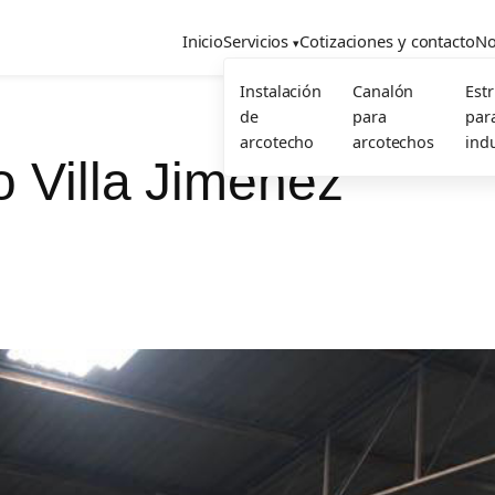
Inicio
Servicios
Cotizaciones y contacto
No
Instalación
Canalón
Est
de
para
par
arcotecho
arcotechos
indu
o Villa Jiménez