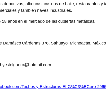
 deportivas, albercas, casinos de baile, restaurantes y
erciales y también naves industriales.
18 años en el mercado de las cubiertas metálicas.
le Damásco Cárdenas 376, Sahuayo, Michoacán, México
techyestelguero@hotmail.com
acebook.com/Techos-y-Estructuras-El-G%C3%BCero-296