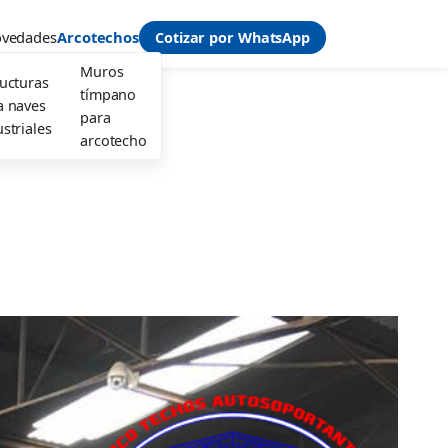
vedades
Arcotechos
Cotizar por WhatsApp
Muros
ructuras
tímpano
a naves
para
striales
arcotecho