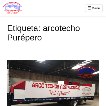
Saltar
☰
Menú
al
contenido
Etiqueta:
arcotecho
Purépero